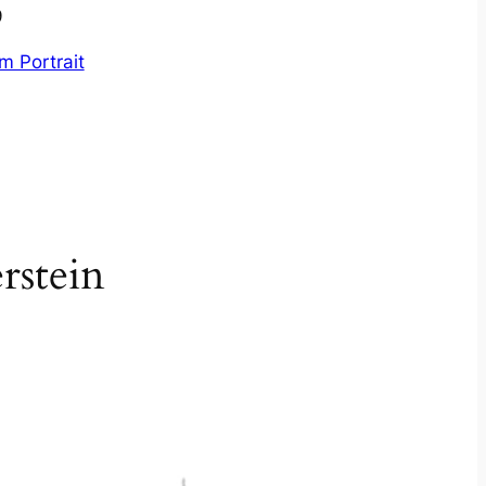
9
m Portrait
rstein